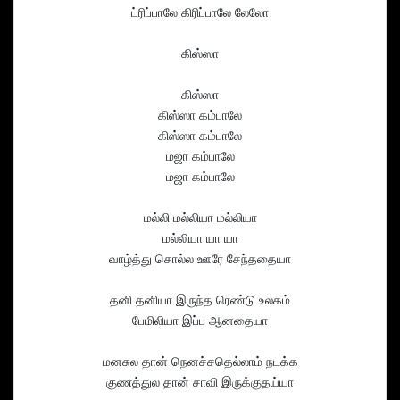
ட்ரிப்பாலே கிரிப்பாலே லேலோ
கிஸ்ஸா
கிஸ்ஸா
கிஸ்ஸா கம்பாலே
கிஸ்ஸா கம்பாலே
மஜா கம்பாலே
மஜா கம்பாலே
மல்லி மல்லியா மல்லியா
மல்லியா யா யா
வாழ்த்து சொல்ல ஊரே சேந்ததையா
தனி தனியா இருந்த ரெண்டு உலகம்
பேமிலியா இப்ப ஆனதையா
மனசுல தான் நெனச்சதெல்லாம் நடக்க
குணத்துல தான் சாவி இருக்குதய்யா