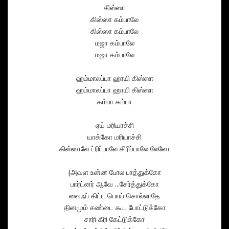
கிஸ்ஸா
கிஸ்ஸா கம்பாலே
கிஸ்ஸா கம்பாலே
மஜா கம்பாலே
மஜா கம்பாலே
ஹம்மாலப்பா ஹாயி கிஸ்ஸா
ஹம்மாலப்பா ஹாயி கிஸ்ஸா
கம்பா கம்பா
ஏய் மரியாச்சி
யாக்கோ மரியாச்சி
கிஸ்ஸாலே ட்ரிப்பாலே கிரிப்பாலே லேலோ
[அவள உன்ன போல பாத்துக்கோ
பார்ட்னர் ஆவே …சேர்த்துக்கோ
வைஃப் கிட்ட பொய் சொல்லாதே
தினமும் சண்டை கூட போட்டுக்கோ
சாரி கீரி கேட்டுக்கோ