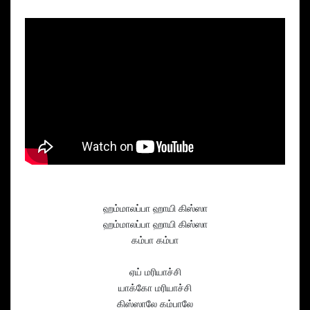
ஹம்மாலப்பா ஹாயி கிஸ்ஸா
ஹம்மாலப்பா ஹாயி கிஸ்ஸா
கம்பா கம்பா
ஏய் மரியாச்சி
யாக்கோ மரியாச்சி
கிஸ்ஸாலே கம்பாலே