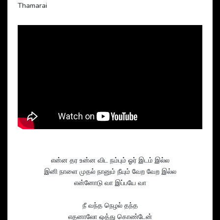
Thamarai
என்ன தர உன்ன விட நம்பும் ஓர் இடம் இல்ல
இனி நாளை முதல் நானும் நீயும் வேற வேற இல்ல
என்னோடு வா இப்பயே வா
நீ வந்த நெழல் தந்த
எதனாலோ ஒத்து கொண்டேன்