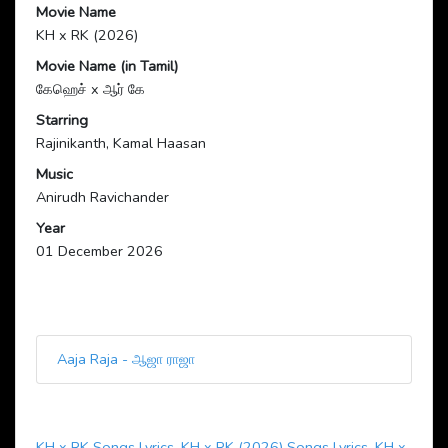
Movie Name
KH x RK (2026)
Movie Name (in Tamil)
கேஹெச் x ஆர் கே
Starring
Rajinikanth, Kamal Haasan
Music
Anirudh Ravichander
Year
01 December 2026
Aaja Raja - ஆஜா ராஜா
KH x RK Songs Lyrics
,
KH x RK (2026) Songs Lyrics
,
KH x