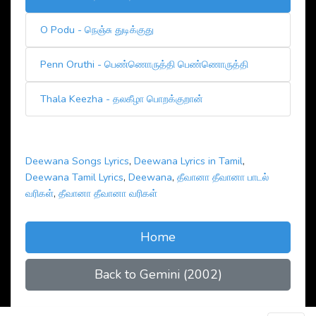
O Podu - நெஞ்சு துடிக்குது
Penn Oruthi - பெண்ணொருத்தி பெண்ணொருத்தி
Thala Keezha - தலகீழா பொறக்குறான்
Deewana Songs Lyrics
,
Deewana Lyrics in Tamil
,
Deewana Tamil Lyrics
,
Deewana
,
தீவானா தீவானா பாடல்
வரிகள்
,
தீவானா தீவானா வரிகள்
Home
Back to Gemini (2002)