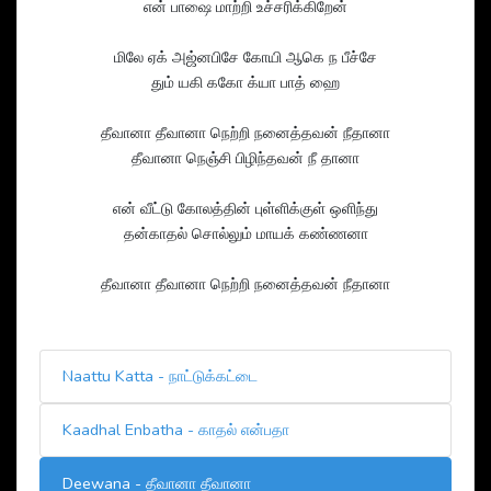
என் பாஷை மாற்றி உச்சரிக்கிறேன்
மிலே ஏக் அஜ்னபிசே கோயி ஆகெ ந பீச்சே
தும் யகி ககோ க்யா பாத் ஹை
தீவானா தீவானா நெற்றி நனைத்தவன் நீதானா
தீவானா நெஞ்சி பிழிந்தவன் நீ தானா
என் வீட்டு கோலத்தின் புள்ளிக்குள் ஒளிந்து
தன்காதல் சொல்லும் மாயக் கண்ணனா
தீவானா தீவானா நெற்றி நனைத்தவன் நீதானா
Naattu Katta - நாட்டுக்கட்டை
Kaadhal Enbatha - காதல் என்பதா
Deewana - தீவானா தீவானா