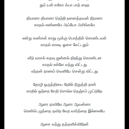
தும் யகி ககோ க்யா பாத் ஹை
தீவானா தீவானா நெற்றி நனைத்தவன் நீதானா
காதல் எண்ணமே அய்யோ அசிங்கமே
என்று கண்கள் காது மூக்கு பொத்திக் கொண்டவள்
காதல் காலடி ஓசை கேட்டதும்
வீடு வாசல் கதவு ஜன்னல் திறந்து கொண்டன
காதல் உள்ளே வந்து விட்டது
எந்தன் நாணம் வெளியே சென்று விட்டது
தோழி ஒருத்தியை நேரில் நிறுத்தி நான்
காதில் ஒற்றை சேதி சொல்ல நெஞ்சம் முட்டுதே
ஆனா நாவிலே ஆனா ஆவன்னா
ரெண்டெழுத்தை தவிற வேற வார்த்தை இல்லையே
ஆசை வந்து தத்தளிக்கிறேன்