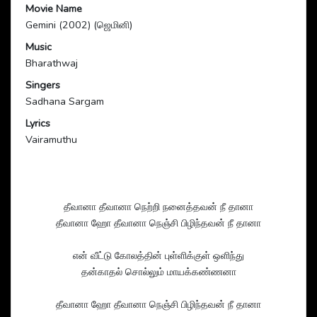
Movie Name
Gemini (2002) (ஜெமினி)
Music
Bharathwaj
Singers
Sadhana Sargam
Lyrics
Vairamuthu
தீவானா தீவானா நெற்றி நனைத்தவன் நீ தானா
தீவானா ஹோ தீவானா நெஞ்சி பிழிந்தவன் நீ தானா
என் வீட்டு கோலத்தின் புள்ளிக்குள் ஒளிந்து
தன்காதல் சொல்லும் மாயக்கண்ணனா
தீவானா ஹோ தீவானா நெஞ்சி பிழிந்தவன் நீ தானா