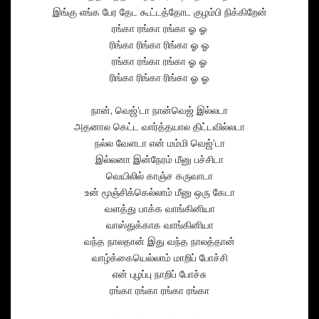
இங்கு எங்க பேர தேட கூட்டத்தோட குழம்பி நிக்கிறேன்
ரங்கா ரங்கா ரங்கா ஓ ஓ
ரிங்கா ரிங்கா ரிங்கா ஓ ஓ
ரங்கா ரங்கா ரங்கா ஓ ஓ
ரிங்கா ரிங்கா ரிங்கா ஓ ஓ
நான், வெஜ்’டா நான்வெஜ் இல்லடா
அதனால கெட்ட வார்த்தயால திட்டவில்லடா
நல்ல வேளடா என் மம்மி வெஜ்’டா
இல்லனா இன்நேரம் மீனு பச்சிடா
வெயிலில் காஞ்ச கருவாடா
உன் மூஞ்சிக்கெல்லாம் மீனு ஒரு கேடா
வளத்து பாக்க வாங்கினியா
வாஸ்துக்காக வாங்கினியா
வந்த நாலதான் இது வந்த நாலத்தான்
வாழ்க்கையெல்லாம் மாறிப் போச்சி
என் புழப்பு நாறிப் போச்சு
ரங்கா ரங்கா ரங்கா ரங்கா