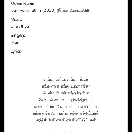
Movie Name
Ivan Veramathiri (2013) (இவன் வேறமாதிரி)
Music
C. Sathya
Singers
Rita
Lyrics
ஏன்டா ஏன்டா ஏன்டா ரங்கா
எங்க எங்க எங்க போன ரங்கா
டென்ஷன் ஏறி கத்துறேன்டா
சேன்டில் ஸ்டான்டா நிக்கிறேன்டா
எங்க மம்மிய அவன் திட்ட வச்சிட்டான்
எங்க எங்கயோ என்ன சுத்த வச்சிட்டான்
கடுப்பேத்தி ஏத்தி ஏத்தி விட்டுட்டான்