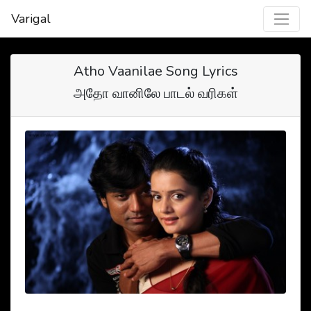
Varigal
Atho Vaanilae Song Lyrics
அதோ வானிலே பாடல் வரிகள்