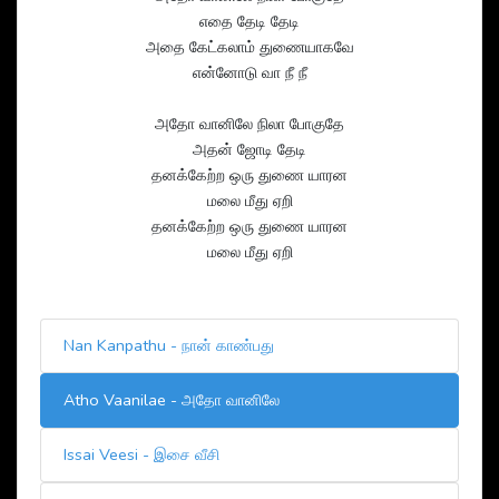
எதை தேடி தேடி
அதை கேட்கலாம் துணையாகவே
என்னோடு வா நீ நீ
அதோ வானிலே நிலா போகுதே
அதன் ஜோடி தேடி
தனக்கேற்ற ஒரு துணை யாரன
மலை மீது ஏறி
தனக்கேற்ற ஒரு துணை யாரன
மலை மீது ஏறி
Nan Kanpathu - நான் காண்பது
Atho Vaanilae - அதோ வானிலே
Issai Veesi - இசை வீசி