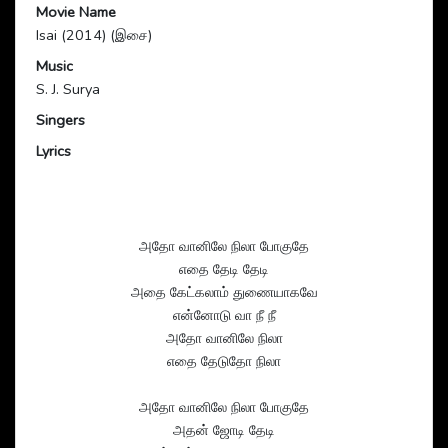
Movie Name
Isai (2014) (இசை)
Music
S. J. Surya
Singers
Lyrics
அதோ வானிலே நிலா போகுதே
எதை தேடி தேடி
அதை கேட்கலாம் துணையாகவே
என்னோடு வா நீ நீ
அதோ வானிலே நிலா
எதை தேடுதோ நிலா
அதோ வானிலே நிலா போகுதே
அதன் ஜோடி தேடி