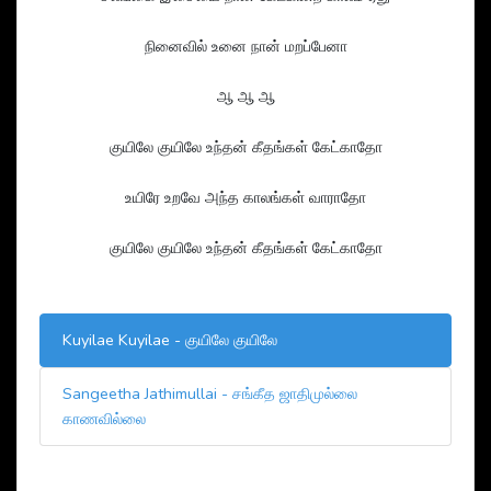
நினைவில் உனை நான் மறப்பேனா
ஆ ஆ ஆ
குயிலே குயிலே உந்தன் கீதங்கள் கேட்காதோ
உயிரே உறவே அந்த காலங்கள் வாராதோ
குயிலே குயிலே உந்தன் கீதங்கள் கேட்காதோ
Kuyilae Kuyilae - குயிலே குயிலே
Sangeetha Jathimullai - சங்கீத ஜாதிமுல்லை
காணவில்லை