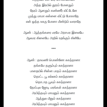
அந்த இரயில் தூரம் போனதும்
நேரம் ஆனதும் கண்ணீர் விட்டேனே
முத்து மாமா என்னை விட்டு போகாதே
என் ஒத்த உசுரு போனா மீண்டும் வாராதே
ஆண் : ஆத்தங்கரை மரமே அரசமர இலையே
ஆலமர கிளையே அதில் உறங்கும் கிளியே
***
ஆண் : தாவணி பொண்ணே சுகந்தானா
தங்கமே தளும்பும் சுகந்தானா
பாறையில் சின்ன பாதம் சுகந்தானா
தொட்ட பூ எல்லாம் சுகந்தானா
தொடாத பூவும் சுகந்தானா
தோப்புல ஜோடி மரங்கள் சுகந்தானா
அயித்தயும் மாமனும் சுகந்தானா
ஆத்துல மீனும் சுகந்தானா
அயித்தயும் மாமனும் சுகந்தானா