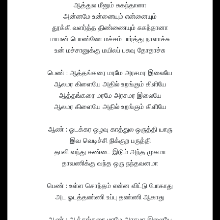
ஆத்துல மீனும் சுகந்தானா
அன்னமே உன்னையும் என்னையும்
தூக்கி வளர்த்த திண்ணையும் சுகந்தானா
மாமன் பொண்ணே மச்சம் பார்த்து நாளாச்சு
உன் மச்சானுக்கு மயிலப் பசுவு தோதாச்சு
பெண் : ஆத்தங்கரை மரமே அரசமர இலையே
ஆலமர கிளையே அதில் உறங்கும் கிளியே
ஆத்தங்கரை மரமே அரசமர இலையே
ஆலமர கிளையே அதில் உறங்கும் கிளியே
ஆண் : ஓடக்கர ஒழவு காத்துல ஒருத்தி யாரு
இவ வெடிச்சி நிக்குற பருத்தி
தாவி வந்து சண்டை இடும் அந்த முகமா
தாவணிக்கு வந்த ஒரு நந்தவனமா
பெண் : உள்ள சொந்தம் என்ன விட்டு போகாது
அட ஓடத்தண்ணி உப்பு தண்ணி ஆகாது
ஆண் : ஆத்தங்கரை மரமே அரசமர இலையே