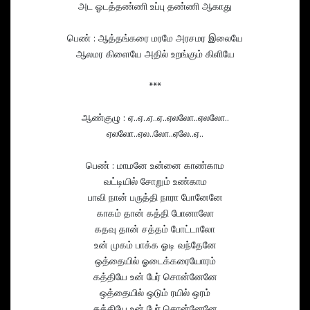
அட ஓடத்தண்ணி உப்பு தண்ணி ஆகாது
பெண் : ஆத்தங்கரை மரமே அரசமர இலையே
ஆலமர கிளையே அதில் உறங்கும் கிளியே
***
ஆண்குழு : ஏ..ஏ..ஏ..ஏ..ஏலலோ..ஏலலோ..
ஏலலோ..ஏல..லோ..ஏலே..ஏ..
பெண் : மாமனே உன்னை காண்காம
வட்டியில் சோறும் உண்காம
பாவி நான் பருத்தி நாரா போனேனே
காகம் தான் கத்தி போனாலோ
கதவு தான் சத்தம் போட்டாலோ
உன் முகம் பாக்க ஓடி வந்தேனே
ஒத்தையில் ஓடைக்கரையோரம்
கத்தியே உன் பேர் சொன்னேனே
ஒத்தையில் ஒடும் ரயில் ஒரம்
கத்தியே உன் பேர் சொன்னேனே