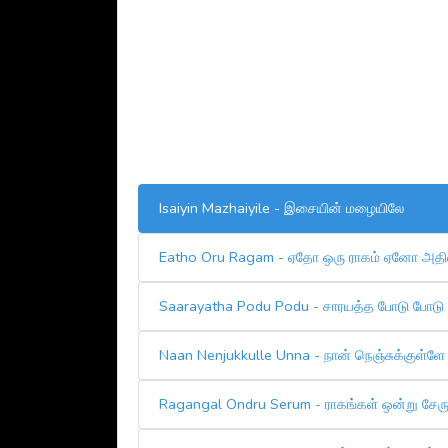
Isaiyin Mazhaiyile - ​இசையின் மழையிலே
Eatho Oru Ragam - ஏதோ ஒரு ராகம் ஏனோ அதி
Saarayatha Podu Podu - சாரயத்த போடு போடு
Naan Nenjukkulle Unna - நான் நெஞ்சுக்குள்ளே
Ragangal Ondru Serum - ராகங்கள் ஒன்று சேரும