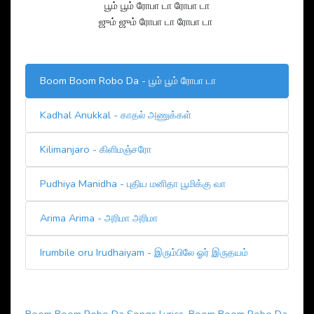
பூம் பூம் ரோபா டா ரோபா டா
ஜும் ஜும் ரோபா டா ரோபா டா
Boom Boom Robo Da - பூம் பூம் ரோபா டா
Kadhal Anukkal - காதல் அணுக்கள்
Kilimanjaro - கிளிமஞ்சரோ
Pudhiya Manidha - புதிய மனிதா பூமிக்கு வா
Arima Arima - அரிமா அரிமா
Irumbile oru Irudhaiyam - இரும்பிலே ஓர் இருதயம்
Boom Boom Robo Da Songs Lyrics
,
Boom Boom Robo Da