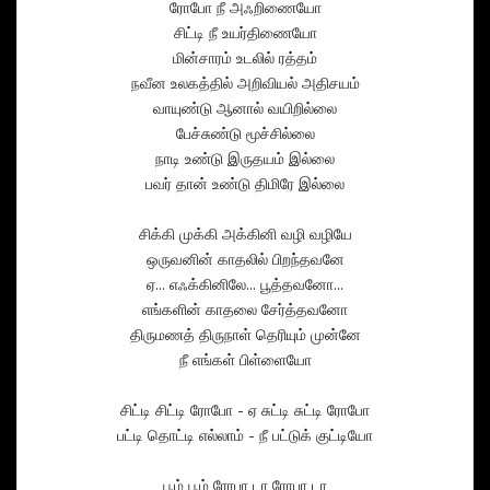
ரோபோ நீ அஃறிணையோ
சிட்டி நீ உயர்திணையோ
மின்சாரம் உடலில் ரத்தம்
நவீன உலகத்தில் அறிவியல் அதிசயம்
வாயுண்டு ஆனால் வயிறில்லை
பேச்சுண்டு மூச்சில்லை
நாடி உண்டு இருதயம் இல்லை
பவர் தான் உண்டு திமிரே இல்லை
சிக்கி முக்கி அக்கினி வழி வழியே
ஒருவனின் காதலில் பிறந்தவனே
ஏ... எஃக்கினிலே... பூத்தவனோ...
எங்களின் காதலை சேர்த்தவனோ
திருமணத் திருநாள் தெரியும் முன்னே
நீ எங்கள் பிள்ளையோ
சிட்டி சிட்டி ரோபோ - ஏ சுட்டி சுட்டி ரோபோ
பட்டி தொட்டி எல்லாம் - நீ பட்டுக் குட்டியோ
பூம் பூம் ரோபா டா ரோபா டா