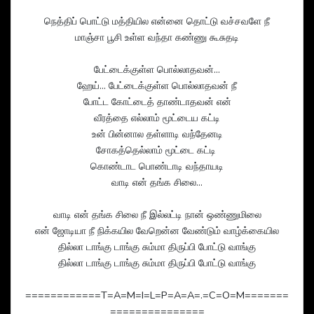
நெத்திப் பொட்டு மத்தியில என்னை தொட்டு வச்சவளே நீ
மாஞ்சா பூசி உள்ள வந்தா கண்ணு கூசுதடி
பேட்டைக்குள்ள பொல்லாதவன்...
ஹேய்... பேட்டைக்குள்ள பொல்லாதவன் நீ
போட்ட கோட்டைத் தாண்டாதவன் என்
வீரத்தை எல்லாம் மூட்டைய கட்டி
உன் பின்னால தள்ளாடி வந்தேனடி
சோகத்தெல்லாம் மூட்டை கட்டி
கொண்டாட பொண்டாடி வந்தாயடி
வாடி என் தங்க சிலை...
வாடி என் தங்க சிலை நீ இல்லட்டி நான் ஒண்ணுமிலை
என் ஜோடியா நீ நிக்கயில வேறென்ன வேண்டும் வாழ்க்கையில
தில்லா டாங்கு டாங்கு சும்மா திருப்பி போட்டு வாங்கு
தில்லா டாங்கு டாங்கு சும்மா திருப்பி போட்டு வாங்கு
============T=A=M=I=L=P=A=A=.=C=O=M=======
===============