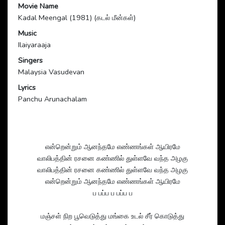
Movie Name
Kadal Meengal (1981) (கடல் மீன்கள்)
Music
Ilaiyaraaja
Singers
Malaysia Vasudevan
Lyrics
Panchu Arunachalam
என்றென்றும் ஆனந்தமே எண்ணங்கள் ஆயிரமே
வாலிபத்தின் ரசனை கண்ணில் துள்ளவே வந்த அழகு
வாலிபத்தின் ரசனை கண்ணில் துள்ளவே வந்த அழகு
என்றென்றும் ஆனந்தமே எண்ணங்கள் ஆயிரமே
ப பப்ப ப பப்ப ப
மஞ்சள் நிற பூவெடுத்து மங்கை உடல் சீர் கொடுத்து