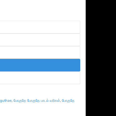
guthae
,
போகுதே போகுதே பாடல் வரிகள்
,
போகுதே