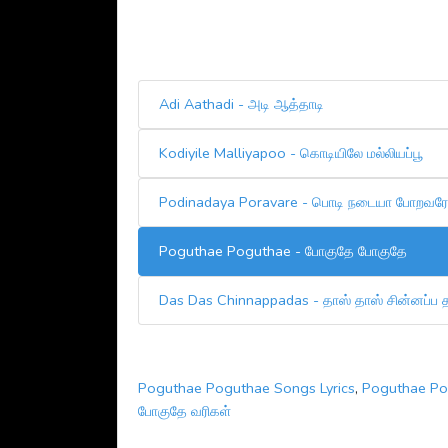
Adi Aathadi - அடி ஆத்தாடி
Kodiyile Malliyapoo - கொடியிலே மல்லியப்பூ
Podinadaya Poravare - பொடி நடையா போறவரே
Poguthae Poguthae - போகுதே போகுதே
Das Das Chinnappadas - தாஸ் தாஸ் சின்னப்ப 
Poguthae Poguthae Songs Lyrics
,
Poguthae Pog
போகுதே வரிகள்