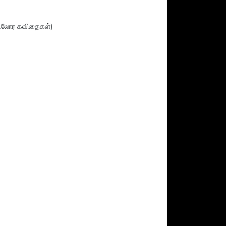
கடலோர கவிதைகள்)