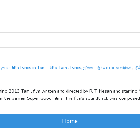
Lyrics
,
Jilla Lyrics in Tamil
,
Jilla Tamil Lyrics
,
ஜில்லா
,
ஜில்லா பாடல் வரிகள்
,
ஜி
pcoming 2013 Tamil film written and directed by R. T. Nesan and starrin
der the banner Super Good Films. The film's soundtrack was compose
Home