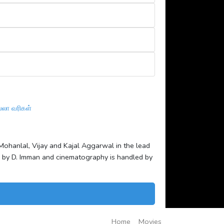
ல்லா வரிகள்
g Mohanlal, Vijay and Kajal Aggarwal in the lead
d by D. Imman and cinematography is handled by
Home
Movies