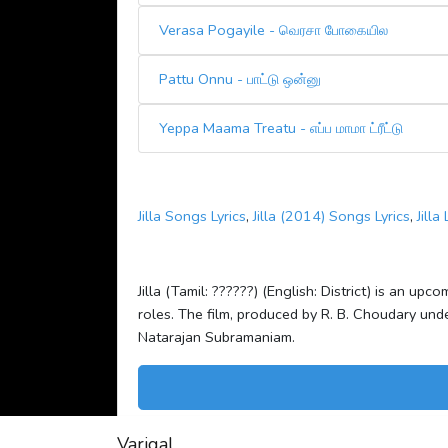
Verasa Pogayile - வெரசா போகையில
Pattu Onnu - பாட்டு ஒன்னு
Yeppa Maama Treatu - எப்ப மாமா ட்ரீட்டு
Jilla Songs Lyrics
,
Jilla (2014) Songs Lyrics
,
Jilla 
Jilla (Tamil: ??????) (English: District) is an u
roles. The film, produced by R. B. Choudary un
Natarajan Subramaniam.
Varigal