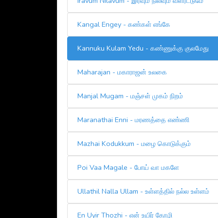
Iravum Nilavum - இரவும் நிலவும் வளரட்டுமே
Kangal Engey - கண்கள் எங்கே
Kannuku Kulam Yedu - கண்ணுக்கு குலமேது
Maharajan - மகாராஜன் உலகை
Manjal Mugam - மஞ்சள் முகம் நிறம்
Maranathai Enni - மரணத்தை எண்ணி
Mazhai Kodukkum - மழை கொடுக்கும்
Poi Vaa Magale - போய் வா மகளே
Ullathil Nalla Ullam - உள்ளத்தில் நல்ல உள்ளம்
En Uyir Thozhi - என் உயிர் தோழி