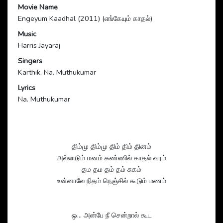
Movie Name
Engeyum Kaadhal (2011) (எங்கேயும் காதல்)
Music
Harris Jayaraj
Singers
Karthik, Na. Muthukumar
Lyrics
Na. Muthukumar
திம்மு திம்மு திம் திம் தினம்
அல்லாடும் மனம் கண்ணில் காதல் வரம்
தம தம தம் தம் சுகம்
உன்னாலே நிதம் நெஞ்சில் கூடும் மணம்
ஒ... அன்பே நீ சென்றால் கூட