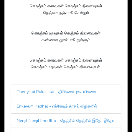
கொஞ்சம் கனவுகள் கொஞ்சம் நினைவுகள்
நெஞ்சை நஞ்சாகி செல்லும்
கொஞ்சம் உறவுகள் கெஞ்சும் தினைவுகள்
கண்ணை துண்டாகி துள்ளும்
கொஞ்சம் கனவுகள் கொஞ்சம் நினைவுகள்
கொஞ்சம் உறவுகள் கெஞ்சும் தினைவுகள்
Theeyillai Pukai Illai - தீயில்லை புகையில்லை
Enkeyum Kadhal - எங்கேயும் காதல் விழிகளில்
Nenjil Nenjil Itho Itho - நெஞ்சில் நெஞ்சில் இதோ இதோ