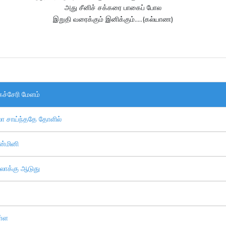
அது சீனிச் சக்கரை பாகைப் போல
இறுதி வரைக்கும் இனிக்கும்.....(கல்யாண)
ச்சேரி மேளம்
ா சாய்ந்ததே தோளில்
ன்மினி
்லாக்கு ஆடுது
ள்ள