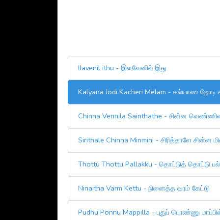
Ilavenil ithu - இளவேனில் இது
Kalyana Jodi Kacheri Melam - கல்யாண ஜோடி க
Chinna Vennila Sainthathe - சின்ன வெண்ணில
Sirithale Chinna Minmini - சிரித்தாளே சின்ன மி
Thottu Thottu Pallakku - தொட்டுத் தொட்டு பல
Ninaitha Varm Kettu - நினைத்த வரம் கேட்டு
Pudhu Ponnu Mappilla - புதுப் பொண்ணு மாப்பி