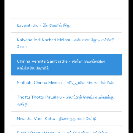
Ilavenil ithu - இளவேனில் இது
Kalyana Jodi Kacheri Melam - கல்யாண ஜோடி கச்சேரி
மேளம்
Chinna Vennila Sainthathe - சின்ன வெண்ணிலா
சாய்ந்ததே தோளில்
Sirithale Chinna Minmini - சிரித்தாளே சின்ன மின்மினி
Thottu Thottu Pallakku - தொட்டுத் தொட்டு பல்லாக்கு
ஆடுது
Ninaitha Varm Kettu - நினைத்த வரம் கேட்டு