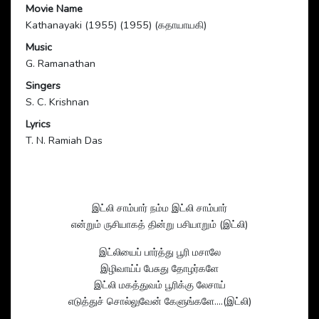
Movie Name
Kathanayaki (1955) (1955) (கதாயாயகி)
Music
G. Ramanathan
Singers
S. C. Krishnan
Lyrics
T. N. Ramiah Das
இட்லி சாம்பார் நம்ம இட்லி சாம்பார்
என்றும் ருசியாகத் தின்று பசியாறும் (இட்லி)
இட்லியைப் பார்த்து பூரி மசாலே
இழிவாய்ப் பேசுது தோழர்களே
இட்லி மகத்துவம் பூரிக்கு லேசாய்
எடுத்துச் சொல்லுவேன் கேளுங்களே....(இட்லி)