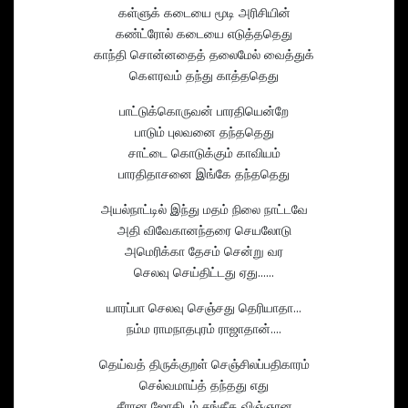
கள்ளுக் கடையை மூடி அரிசியின்
கண்ட்ரோல் கடையை எடுத்ததெது
காந்தி சொன்னதைத் தலைமேல் வைத்துக்
கௌரவம் தந்து காத்ததெது
பாட்டுக்கொருவன் பாரதியென்றே
பாடும் புலவனை தந்ததெது
சாட்டை கொடுக்கும் காவியம்
பாரதிதாசனை இங்கே தந்ததெது
அயல்நாட்டில் இந்து மதம் நிலை நாட்டவே
அதி விவேகானந்தரை செயலோடு
அமெரிக்கா தேசம் சென்று வர
செலவு செய்திட்டது ஏது......
யாரப்பா செலவு செஞ்சது தெரியாதா...
நம்ம ராமநாதபுரம் ராஜாதான்....
தெய்வத் திருக்குறள் செஞ்சிலப்பதிகாரம்
செல்வமாய்த் தந்தது எது
சீரான ஜோதிடம் சங்கீத விஞ்ஞான