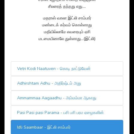
சீலரைத் தந்தது எது....
மதராஸ் வாலா இட்லி சாம்பார்
மண்டைக் கர்வம் கொள்ளாது
மதியில்லாமே எவரையும் ஏசி
மடமையினாலே துள்ளாது...(இட்லி)
Vetri Kodi Naatuven - கொடி நாட்டுவேன்
Adhirshtam Adhu - அதிர்ஷ்டம் அது
Ammammaa Aagaadhu - அம்மம்மா ஆகாது
Pasi Pasi pasi Parama - பசி பசி பரம ஏழைகளின்
Idli Saambaar - இட்லி சாம்பார்