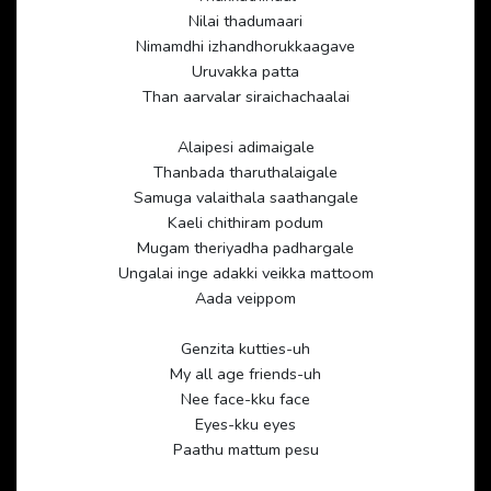
Nilai thadumaari
Nimamdhi izhandhorukkaagave
Uruvakka patta
Than aarvalar siraichachaalai
Alaipesi adimaigale
Thanbada tharuthalaigale
Samuga valaithala saathangale
Kaeli chithiram podum
Mugam theriyadha padhargale
Ungalai inge adakki veikka mattoom
Aada veippom
Genzita kutties-uh
My all age friends-uh
Nee face-kku face
Eyes-kku eyes
Paathu mattum pesu