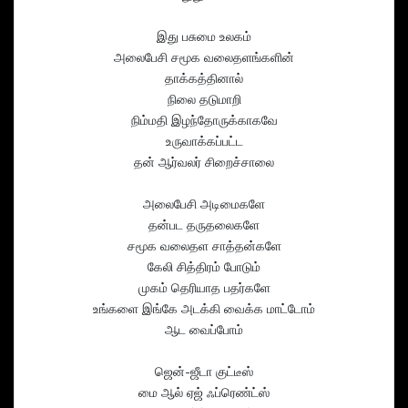
இது பசுமை உலகம்
அலைபேசி சமூக வலைதளங்களின்
தாக்கத்தினால்
நிலை தடுமாறி
நிம்மதி இழந்தோருக்காகவே
உருவாக்கப்பட்ட
தன் ஆர்வலர் சிறைச்சாலை
அலைபேசி அடிமைகளே
தன்பட தருதலைகளே
சமூக வலைதள சாத்தன்களே
கேலி சித்திரம் போடும்
முகம் தெரியாத பதர்களே
உங்களை இங்கே அடக்கி வைக்க மாட்டோம்
ஆட வைப்போம்
ஜென்-ஜீடா குட்டீஸ்
மை ஆல் ஏஜ் ஃப்ரெண்ட்ஸ்