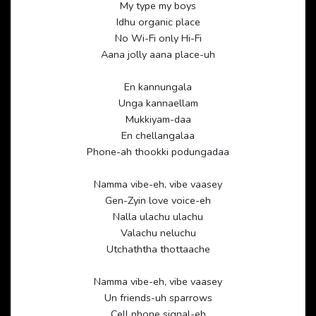
My type my boys
Idhu organic place
No Wi-Fi only Hi-Fi
Aana jolly aana place-uh
En kannungala
Unga kannaellam
Mukkiyam-daa
En chellangalaa
Phone-ah thookki podungadaa
Namma vibe-eh, vibe vaasey
Gen-Zyin love voice-eh
Nalla ulachu ulachu
Valachu neluchu
Utchaththa thottaache
Namma vibe-eh, vibe vaasey
Un friends-uh sparrows
Cell phone signal-eh