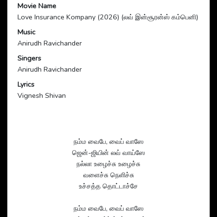
Movie Name
Love Insurance Kompany (2026) (லவ் இன்சூரன்ஸ் கம்பெனி)
Music
Anirudh Ravichander
Singers
Anirudh Ravichander
Lyrics
Vignesh Shivan
நம்ம வைபே, வைப் வாஸே
ஜென்-ஜியின் லவ் வாய்ஸே
நல்லா உழைச்சு உழைச்சு
வளைச்சு நெளிச்சு
உச்சத்த தொட்டாச்சே
நம்ம வைபே, வைப் வாஸே