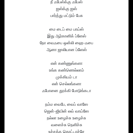
நீ ஃபேஸ்க்கு ஃபேஸ்
ஐஸ்க்கு ஐஸ்
பார்த்து மட்டும் பேசு
மை டைப் மை பாய்ஸ்
இது ஆர்கானிக் ப்ளேஸ்
நோ வைஃபை ஒன்லி ஹை-ஃபை
ஆனா ஜாலியான ப்ளேஸ்
என் கண்ணுங்களா
உங்க கண்ணெல்லாம்
முக்கியம் டா
என் செல்லங்களா
ஃபோனை தூக்கி போடுங்கடா
நம்ம வைபே, வைப் வாஸே
ஜென்-ஜியின் லவ் வாய்ஸே
நல்லா உழைச்சு உழைச்சு
வளைச்சு நெளிச்சு
உச்சத்த தொட்டாச்சே