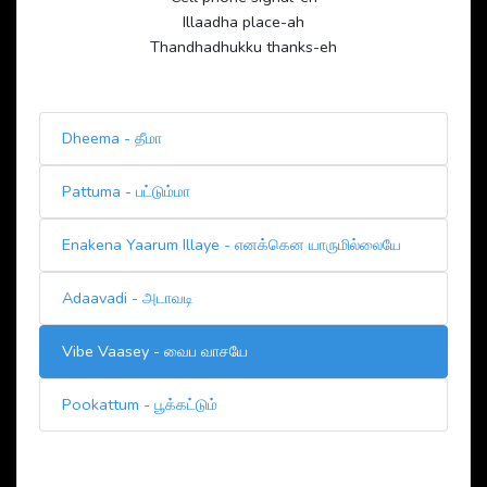
Illaadha place-ah
Thandhadhukku thanks-eh
Dheema - தீமா
Pattuma - பட்டும்மா
Enakena Yaarum Illaye - எனக்கென யாருமில்லையே
Adaavadi - அடாவடி
Vibe Vaasey - வைப வாசயே
Pookattum - பூக்கட்டும்