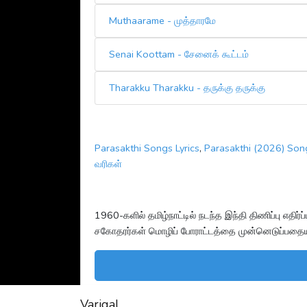
Muthaarame - முத்தாரமே
Senai Koottam - சேனைக் கூட்டம்
Tharakku Tharakku - தருக்கு தருக்கு
Parasakthi Songs Lyrics
,
Parasakthi (2026) Song
வரிகள்
1960-களில் தமிழ்நாட்டில் நடந்த இந்தி திணிப்பு எத
சகோதரர்கள் மொழிப் போராட்டத்தை முன்னெடுப்பதையும
Varigal