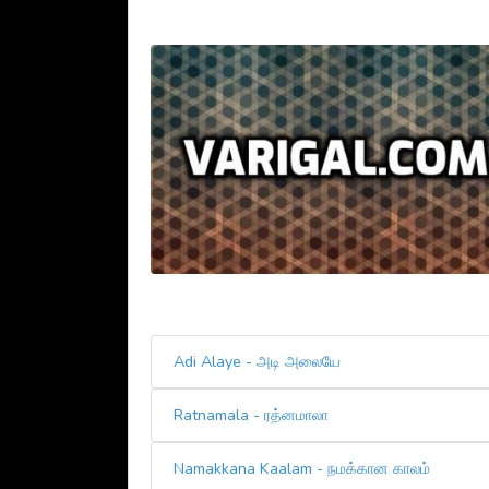
Adi Alaye - அடி அலையே
Ratnamala - ரத்னமாலா
Namakkana Kaalam - நமக்கான காலம்