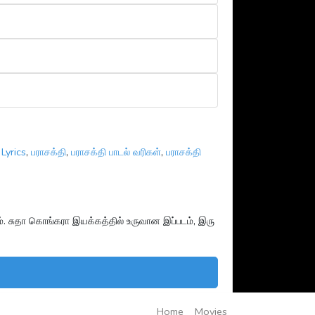
Lyrics
,
பராசக்தி
,
பராசக்தி பாடல் வரிகள்
,
பராசக்தி
ம். சுதா கொங்கரா இயக்கத்தில் உருவான இப்படம், இரு
Home
Movies