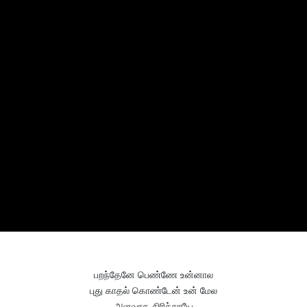
பறந்தேனே பெண்ணே உன்னால
புது காதல் கொண்டேன் உன் மேல
அளவாக சிரிச்சாயே