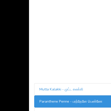
Mutta Kalakki - முட்ட கலக்கி
Paranthene Penne - பரந்தேனே பெண்ணே