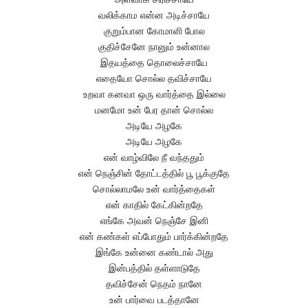
வலிக்காம என்ன அடிச்சாயே
குறும்பான கோமாளி போல
குதிச்சேனே நானும் உன்னால
இதயத்தை தொலைச்சாயே
எதையோ சொல்ல தவிச்சாயே
உறவா கனவா ஒரு வார்த்தை இல்லை
மனமோ உன் பேர தான் சொல்ல
அடியே அழகே
அடியே அழகே
என் வாழ்விலே நீ வந்ததும்
என் நெஞ்சின் தோட்டத்தில் பூ பூக்குதே
சொல்லாமலே உன் வார்த்தைகள்
என் காதில் கேட்கின்றதே
எங்கே அவன் நெஞ்சே இனி
என் கண்கள் எப்போதும் பார்க்கின்றதே
இங்கே உன்னை கண்டால் அது
இன்பத்தில் தள்ளாடுதே
தவிச்சேன் நெதம் நானே
உன் பார்வை படத்தானே