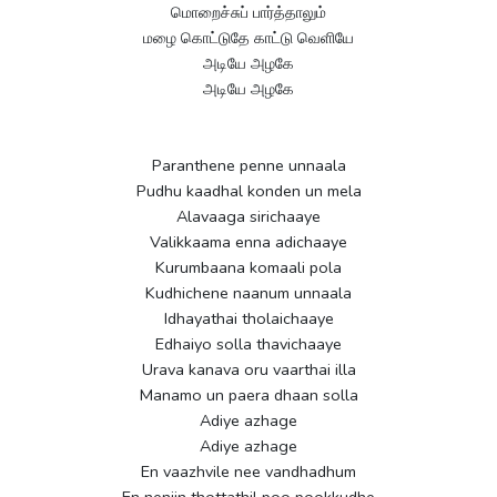
மொறைச்சுப் பார்த்தாலும்
மழை கொட்டுதே காட்டு வெளியே
அடியே அழகே
அடியே அழகே
Paranthene penne unnaala
Pudhu kaadhal konden un mela
Alavaaga sirichaaye
Valikkaama enna adichaaye
Kurumbaana komaali pola
Kudhichene naanum unnaala
Idhayathai tholaichaaye
Edhaiyo solla thavichaaye
Urava kanava oru vaarthai illa
Manamo un paera dhaan solla
Adiye azhage
Adiye azhage
En vaazhvile nee vandhadhum
En nenjin thottathil poo pookkudhe