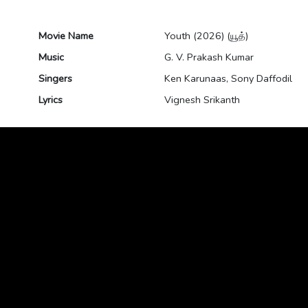
Movie Name
Youth (2026) (யூத்)
Music
G. V. Prakash Kumar
Singers
Ken Karunaas, Sony Daffodil
Lyrics
Vignesh Srikanth