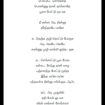
பொய்கூட சொல்லாத
பொண்ணு தான் தாங்காதே
பூவா போட்டு மூடாத
நீ என்ன அடி தின்னு
தீர்த்தாயே மானே
ஏ.. நெஞ்சு குழி தொட்டு போகுற
அடி அலயே அலயே
கண்ணு முழி வாங்கி ஓடுற.. ஹா
ஏ… செங்காட்டு பூவ போல
உன்கூட சேந்து நான் வாழ
பஞ்சாரத்த போட்டு மூடுற
இந்த மயில மயில
பத்தவச்சு நின்னு பார்க்குற…ஆஅ..
ஏய்.. அடி முதுகில்
நதி போல் ஓடவா
விரல் மலர்கள் கோர்கவா