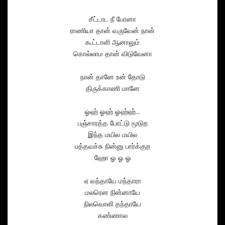
சீட்டாட நீ போனா
ராணியா தான் வருவேன் நான்
கூட்டாளி ஆனாலும்
கொல்லாம தான் விடுவேனா
நான் தானே உன் தோடு
திருக்காணி மானே
ஓஹ் ஓஹ் ஓஹ்ஹ்…
பஞ்சாரத்த போட்டு மூடுற
இந்த மயில மயில
பத்தவச்சு நின்னு பார்க்குற
ஹோ ஓ ஓ ஓ
ஏ வந்தாயே மந்தாரா
மலரென நின்னாயே
நிலவொளி தந்தாயே
கண்ணால