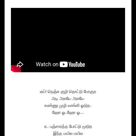
ஏய்! நெஞ்சு குழி தொட்டு போகுற
அடி அலயே அலயே
கண்ணு முழி வாங்கி ஓடுற..
ஹோ ஓ..ஹோ ஓ….
ஏ.. பஞ்சாரத்த போட்டு மூடுற
இந்த மயில மயில