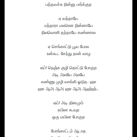
பத்தவச்சு நின்னு பார்க்குற
ஏ வந்தாயே
மந்தாரா மலரென நின்னாயே
நிலவொளி தந்தாயே கண்ணால
ஏ செங்காட்டு பூவ போல
உன்கூட சேந்து நான் வாழ
ஏய்! நெஞ்சு குழி தொட்டு போகுற
அடி அலயே அலயே
கண்ணு முழி வாங்கி ஓடுற.. ஹா
ஹா ஆஅ ஆஅ ஹா ஆஅ ஆஹ்ஹ்…
ஏய்! அடி தினமும்
ரயிலா கூவுற
ஒரு மயிலா போகுற
போங்காட்டம் ஆடாத