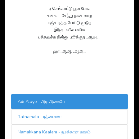
ஏ செங்காட்டு பூவ போல
உன்கூட சேந்து நான் வாழ
பஞ்சாரத்த போட்டு மூடுற
இந்த மயில மயில
பத்தவச்சு நின்னு பார்க்குற ..ஆஅ….
ஹா…ஆஆ ..ஆஅ…
Adi Alaye - அடி அலையே
Ratnamala - ரத்னமாலா
Namakkana Kaalam - நமக்கான காலம்