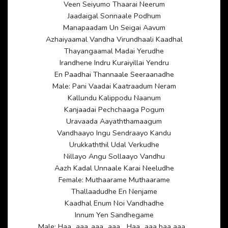
Veen Seiyumo Thaarai Neerum
Jaadaigal Sonnaale Podhum
Manapaadam Un Seigai Aavum
Azhaiyaamal Vandha Virundhaali Kaadhal
Thayangaamal Madai Yerudhe
Irandhene Indru Kuraiyillai Yendru
En Paadhai Thannaale Seeraanadhe
Male: Pani Vaadai Kaatraadum Neram
Kallundu Kalippodu Naanum
Kanjaadai Pechchaaga Pogum
Uravaada Aayaththamaagum
Vandhaayo Ingu Sendraayo Kandu
Urukkaththil Udal Verkudhe
Nillayo Angu Sollaayo Vandhu
Aazh Kadal Unnaale Karai Neeludhe
Female: Muthaarame Muthaarame
Thallaadudhe En Nenjame
Kaadhal Enum Noi Vandhadhe
Innum Yen Sandhegame
Male: Haa…aaa..aaa…aaa… Haa…aaa haa aaa…