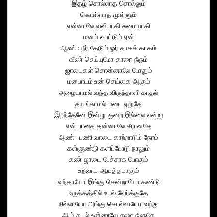
இதழ் சொல்லாத சொல்லும்
கொள்ளாத முள்ளும்
என்னாலே வலியாகி சுமையாகி
மனம் வாட்டும் ஏன்
ஆண் : நீர் தேடும் ஓர் தாகக் காகம்
வீண் செய்யுமோ தாரை நீரும்
ஜாடைகள் சொன்னாலே போதும்
மனபாடம் உன் செய்கை ஆகும்
அழையாமல் வந்த விருந்தாளி காதல்
தயங்காமல் மடை ஏறுதே
இறந்தேனே இன்று குறை இல்லை என்று
என் பாதை தன்னாலே சீரானதே
ஆண் : பணி வாடை காற்றாடும் நேரம்
கள்ளுண்டு களிப்போடு நானும்
கண் ஜாடை பேச்சாக போகும்
உறவாட ஆயத்தமாகும்
வந்தாயோ இங்கு சென்றாயோ கண்டு
உருக்கத்தில் உடல் வேர்க்குதே
நில்லாயோ அங்கு சொல்லாயோ வந்து
ஆழ் கடல் உன்னாலே கரை நீளுதே