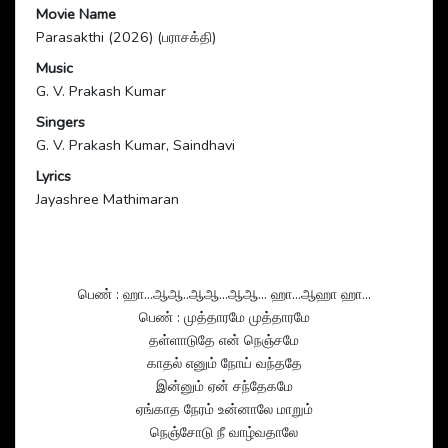
Movie Name
Parasakthi (2026) (பராசக்தி)
Music
G. V. Prakash Kumar
Singers
G. V. Prakash Kumar, Saindhavi
Lyrics
Jayashree Mathimaran
பெண் : ஹா…ஆஆ..ஆஆ…ஆஆ… ஹா…ஆஹா ஹா…
பெண் : முத்தாரமே முத்தாரமே
தள்ளாடுதே என் நெஞ்சமே
காதல் எனும் நோய் வந்ததே
இன்னும் ஏன் சந்தேகமே
ஏங்காத நேரம் உன்னாலே மாறும்
நெஞ்சோடு நீ வாழ்வதாலே