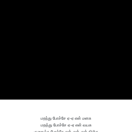
மறந்து போச்சே ஏ-ஏ என் மனசு
மறத்து போச்சே ஏ-ஏ என் வயசு
குறைஞ்சு போச்சே என்-என்-என் திமிரு