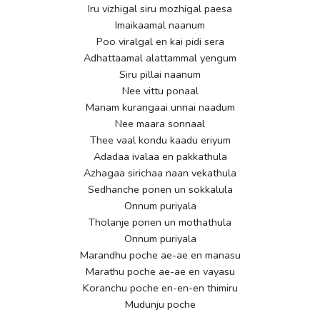
Iru vizhigal siru mozhigal paesa
Imaikaamal naanum
Poo viralgal en kai pidi sera
Adhattaamal alattammal yengum
Siru pillai naanum
Nee vittu ponaal
Manam kurangaai unnai naadum
Nee maara sonnaal
Thee vaal kondu kaadu eriyum
Adadaa ivalaa en pakkathula
Azhagaa sirichaa naan vekathula
Sedhanche ponen un sokkalula
Onnum puriyala
Tholanje ponen un mothathula
Onnum puriyala
Marandhu poche ae-ae en manasu
Marathu poche ae-ae en vayasu
Koranchu poche en-en-en thimiru
Mudunju poche