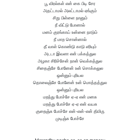
பூ விரல்கள் என் கை பிடி சேர
அதட்டாமல் அலட்டாமல் ஏங்கும்
சிறு பிள்ளை நானும்
நீ விட்டு போனால்
மனம் குரங்காய் உன்னை நாடும்
நீ மாற சொன்னால்
தீ வாள் கொண்டு காடு எரியும்
அடடா இவளா என் பக்கத்துல
அழகா சிரிச்சேன் நான் வெக்கத்துல
சிதைஞ்சே போனேன் உன் சொக்கலுல
ஒன்னும் புரியல
தொலைஞ்சே போனேன் உன் மொத்தத்துல
ஒன்னும் புரியல
மறந்து போச்சே ஏ-ஏ என் மனசு
மறத்து போச்சே ஏ-ஏ என் வயசு
குறைஞ்சு போச்சே என்-என்-என் திமிரு
முடிஞ்சு போச்சே
Marandhu poche ae-ae en manasu