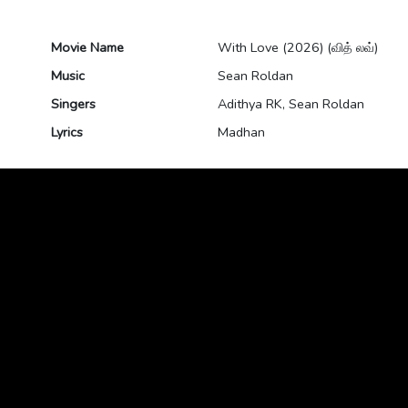
Movie Name
With Love (2026) (வித் லவ்)
Music
Sean Roldan
Singers
Adithya RK, Sean Roldan
Lyrics
Madhan