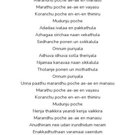
Marathu poche ae-ae en vayasu
Koranchu poche en-en-en thimiru
Mudunju poche
Adadaa ivalaa en pakkathula
Azhagaa sirichaa naan vekathula
Sedhanche ponen un sokkalula
Onnum puriyala
Adhuva idhuva solla theriyala
Nijamaa kanavaa naan sikkalula
Tholanje ponen un mothathula
Onnum puriyala
Unna paathu marandhu poche ae-ae en manasu
Marathu poche ae-ae en vayasu
Koranchu poche en-en-en thimiru
Mudunju poche
Nenja thaikkira yeandi kenja vaikkira
Marandhu poche ae-ae en manasu
Anudhinam nee udan irundhidum neram
Enakkadhuthaan varamaai vaendum